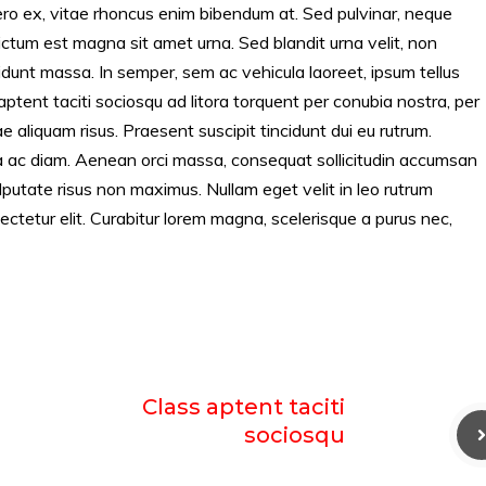
ero ex, vitae rhoncus enim bibendum at. Sed pulvinar, neque
 dictum est magna sit amet urna. Sed blandit urna velit, non
cidunt massa. In semper, sem ac vehicula laoreet, ipsum tellus
 aptent taciti sociosqu ad litora torquent per conubia nostra, per
 aliquam risus. Praesent suscipit tincidunt dui eu rutrum.
ra ac diam. Aenean orci massa, consequat sollicitudin accumsan
utate risus non maximus. Nullam eget velit in leo rutrum
ectetur elit. Curabitur lorem magna, scelerisque a purus nec,
Class aptent taciti
sociosqu