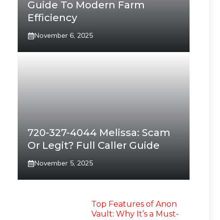
Guide To Modern Farm
Efficiency
November 6, 2025
720-327-4044 Melissa: Scam
Or Legit? Full Caller Guide
November 5, 2025
Top Features of Anon
Vault: Why It’s a Must-