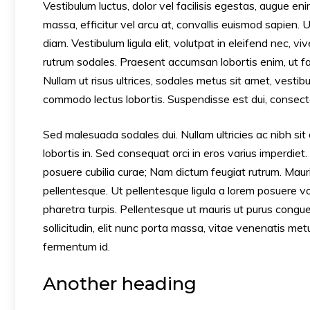
Vestibulum luctus, dolor vel facilisis egestas, augue en
massa, efficitur vel arcu at, convallis euismod sapien. 
diam. Vestibulum ligula elit, volutpat in eleifend nec, v
rutrum sodales. Praesent accumsan lobortis enim, ut faci
Nullam ut risus ultrices, sodales metus sit amet, vesti
commodo lectus lobortis. Suspendisse est dui, consectet
Sed malesuada sodales dui. Nullam ultricies ac nibh sit 
lobortis in. Sed consequat orci in eros varius imperdiet.
posuere cubilia curae; Nam dictum feugiat rutrum. Mauri
pellentesque. Ut pellentesque ligula a lorem posuere 
pharetra turpis. Pellentesque ut mauris ut purus congu
sollicitudin, elit nunc porta massa, vitae venenatis metus 
fermentum id.
Another heading