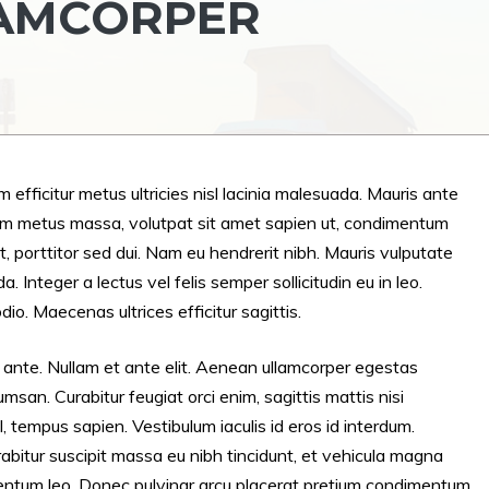
AMCORPER
iam efficitur metus ultricies nisl lacinia malesuada. Mauris ante
tiam metus massa, volutpat sit amet sapien ut, condimentum
t, porttitor sed dui. Nam eu hendrerit nibh. Mauris vulputate
Integer a lectus vel felis semper sollicitudin eu in leo.
dio. Maecenas ultrices efficitur sagittis.
unt ante. Nullam et ante elit. Aenean ullamcorper egestas
san. Curabitur feugiat orci enim, sagittis mattis nisi
 tempus sapien. Vestibulum iaculis id eros id interdum.
abitur suscipit massa eu nibh tincidunt, et vehicula magna
rmentum leo. Donec pulvinar arcu placerat pretium condimentum.