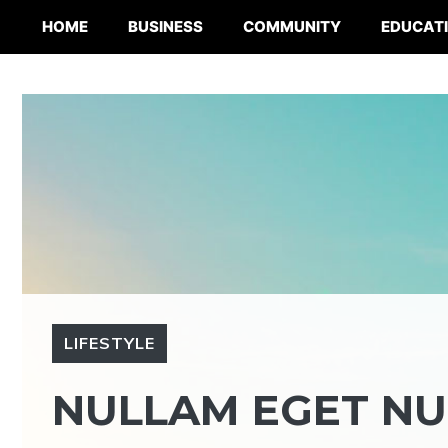
Skip
HOME
BUSINESS
COMMUNITY
EDUCAT
to
content
LIFESTYLE
NULLAM EGET NUL