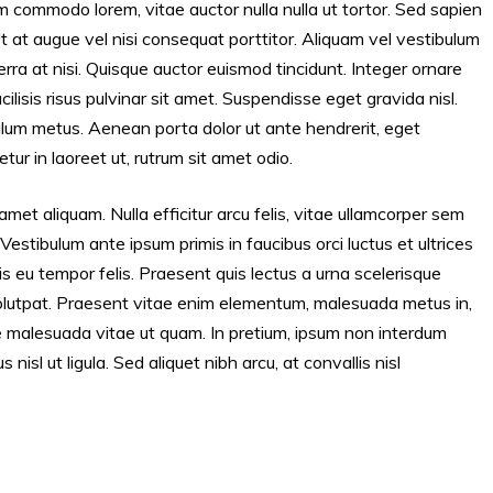
im commodo lorem, vitae auctor nulla nulla ut tortor. Sed sapien
Ut at augue vel nisi consequat porttitor. Aliquam vel vestibulum
iverra at nisi. Quisque auctor euismod tincidunt. Integer ornare
lisis risus pulvinar sit amet. Suspendisse eget gravida nisl.
bulum metus. Aenean porta dolor ut ante hendrerit, eget
ur in laoreet ut, rutrum sit amet odio.
amet aliquam. Nulla efficitur arcu felis, vitae ullamcorper sem
 Vestibulum ante ipsum primis in faucibus orci luctus et ultrices
s eu tempor felis. Praesent quis lectus a urna scelerisque
volutpat. Praesent vitae enim elementum, malesuada metus in,
e malesuada vitae ut quam. In pretium, ipsum non interdum
nisl ut ligula. Sed aliquet nibh arcu, at convallis nisl