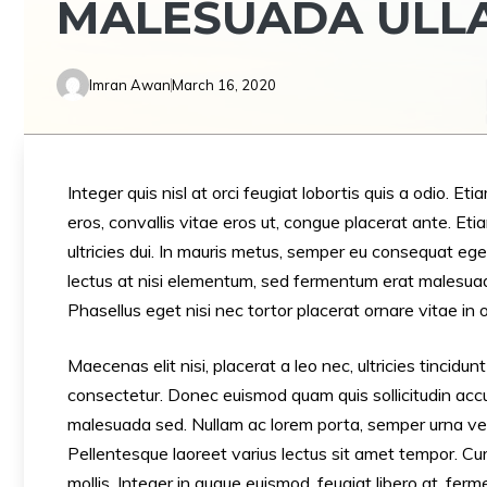
MALESUADA ULL
Imran Awan
March 16, 2020
Integer quis nisl at orci feugiat lobortis quis a odio. Et
eros, convallis vitae eros ut, congue placerat ante. E
ultricies dui. In mauris metus, semper eu consequat ege
lectus at nisi elementum, sed fermentum erat malesuada. 
Phasellus eget nisi nec tortor placerat ornare vitae in o
Maecenas elit nisi, placerat a leo nec, ultricies tincid
consectetur. Donec euismod quam quis sollicitudin accum
malesuada sed. Nullam ac lorem porta, semper urna vel,
Pellentesque laoreet varius lectus sit amet tempor. Cur
mollis. Integer in augue euismod, feugiat libero at, fe