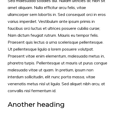
Sed malesuada sodales dui. Nullam ultricies ac nibh sit
amet aliquam. Nulla efficitur arcu felis, vitae
ullamcorper sem lobortis in. Sed consequat orci in eros
varius imperdiet. Vestibulum ante ipsum primis in
faucibus orci luctus et ultrices posuere cubilia curae;
Nam dictum feugiat rutrum. Mauris eu tempor felis.
Praesent quis lectus a urna scelerisque pellentesque.
Ut pellentesque ligula a lorem posuere volutpat.
Praesent vitae enim elementum, malesuada metus in,
pharetra turpis. Pellentesque ut mauris ut purus congue
malesuada vitae ut quam. In pretium, ipsum non
interdum sollicitudin, elit nunc porta massa, vitae
venenatis metus nisl ut ligula. Sed aliquet nibh arcu, at
convallis nisl fermentum id.
Another heading